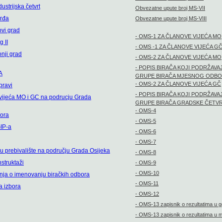
ustrijska četvrt
Obvezatne upute broj MS-VII
vrđa
Obvezatne upute broj MS-VIII
ovi grad
- OMS-1 ZA ČLANOVE VIJEĆA MO
g II
- OMS -1 ZA ČLANOVE VIJEĆA G
onji grad
- OMS-2 ZA ČLANOVE VIJEĆA MO
- POPIS BIRAČA KOJI PODRŽAVA
A
GRUPE BIRAČA MJESNOG ODB
- OMS-2 ZA ČLANOVE VIJEĆA GČ
pravi
- POPIS BIRAČA KOJI PODRŽAVA
 vijeća MO i GC na podrucju Grada
GRUPE BIRAČA GRADSKE ČETVR
- OMS-4
bora
- OMS-5
IP-a
- OMS-6
- OMS-7
ju prebivalište na području Grada Osijeka
- OMS-8
struktaži
- OMS-9
- OMS-10
nja o imenovanju biračkih odbora
- OMS-11
a izbora
- OMS-12
- OMS-13 zapisnik o rezultatima u g
- OMS-13 zapisnik o rezultatima u 