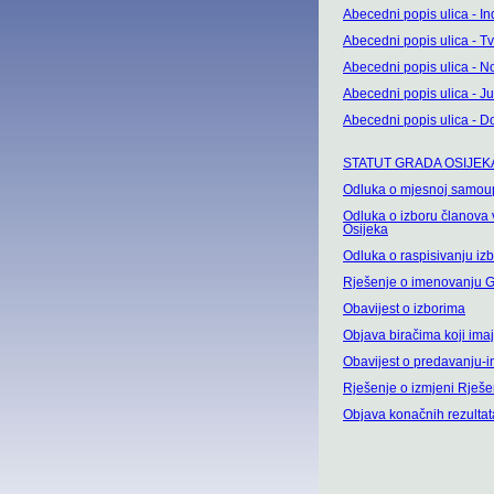
Abecedni popis ulica - Ind
Abecedni popis ulica - T
Abecedni popis ulica - N
Abecedni popis ulica - Ju
Abecedni popis ulica - D
STATUT GRADA OSIJEK
Odluka o mjesnoj samou
Odluka o izboru članova
Osijeka
Odluka o raspisivanju iz
Rješenje o imenovanju G
Obavijest o izborima
Objava biračima koji ima
Obavijest o predavanju-in
Rješenje o izmjeni Rješe
Objava konačnih rezultat