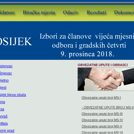
OBVEZATNE UPUTE I OBRASCI
osipovac
išnjevac
vjetno
jest
ijek lijeva obala
Obvezatne upute broj MS-I
enja
- OBVEZATNE UPUTE BROJ MS-II
isa
Obvezatne upute broj MS-III
arvaš
Obvezatne upute broj MS-IV
tfala
Obvezatne upute broj MS-V
rnji grad
Obvezatne upute broj MS-VI