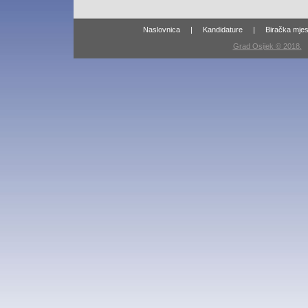
Naslovnica
|
Kandidature
|
Biračka mjes
Grad Osijek © 2018.