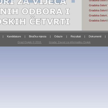
Gradska četvrt I
Gradska četvrt
Gradska četvrt 
Gradska četvrt 
Gradska četvrt 
|
Kandidature
|
Biračka mjesta
|
Odaziv
|
Rezultati
|
Dokumenti
|
Grad Osijek © 2018.
Izrada: Zavod za informatiku Osijek