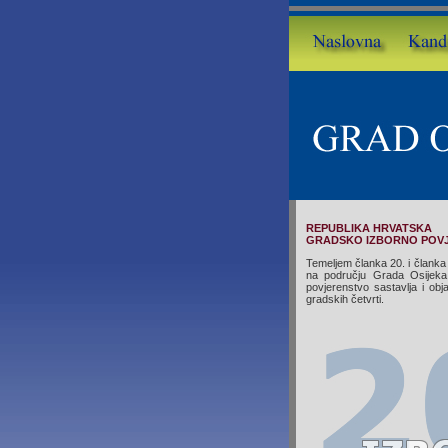
REPUBLIKA HRVATSKA
GRADSKO IZBORNO POV
Temeljem članka 20. i članka 
na području Grada Osijeka
povjerenstvo sastavlja i obj
gradskih četvrti.