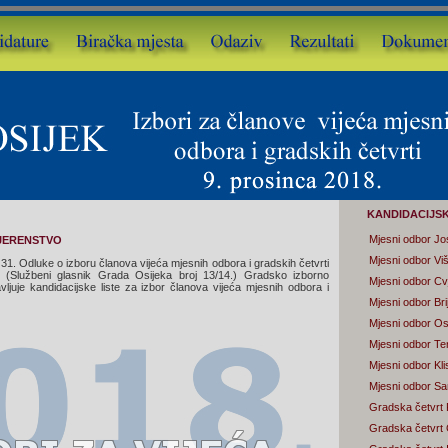
KANDIDACIJSK
Mjesni odbor Jo
JERENSTVO
Mjesni odbor Vi
31. Odluke o izboru članova vijeća mjesnih odbora i gradskih četvrti
 (Službeni glasnik Grada Osijeka broj 13/14.) Gradsko izborno
Mjesni odbor Cv
avljuje kandidacijske liste za izbor članova vijeća mjesnih odbora i
Mjesni odbor Bri
Mjesni odbor Osi
Mjesni odbor Te
Mjesni odbor Kli
Mjesni odbor Sa
Gradska četvrt 
Gradska četvrt 