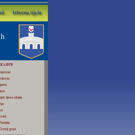
E LISTE
sipovac
šnjevac
jetno
jest
jek lijeva obala
nja
sa
rvaš
Retfala
Gornji grad