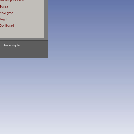
ndustrijska četvrt
 Tvrđa
Novi grad
Jug II
Donji grad
Izborna tijela