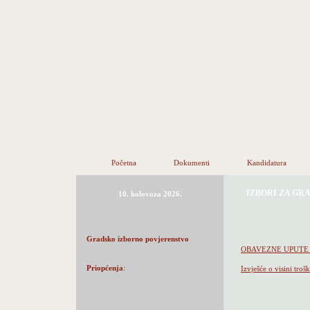
Početna
Dokumenti
Kandidatura
IZBORI ZA GR
10. kolovoza 2026.
Gradsko izborno povjerenstvo
OBAVEZNE UPUTE 
Priopćenja
:
Izvješće o visini tro