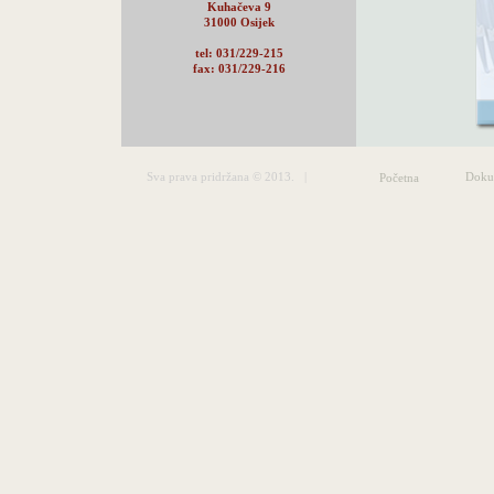
Kuhačeva 9
31000 Osijek
tel: 031/229-215
fax: 031/229-216
Sva prava pridržana © 2013. |
Doku
Početna