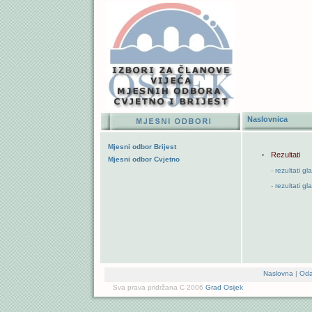
Naslovnic
Mjesni odbor Brijest
Rezultati
Mjesni odbor Cvjetno
-
rezultati g
-
rezultati g
Naslovna
|
Oda
Sva prava pridržana C 2006
Grad Osijek