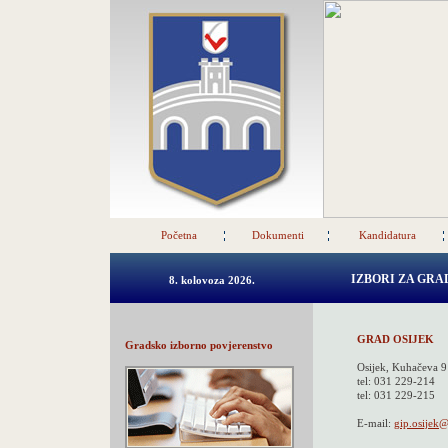
Početna
Dokumenti
Kandidatura
IZBORI ZA GR
8. kolovoza 2026.
GRAD OSIJEK
Gradsko izborno povjerenstvo
Osijek, Kuhačeva 9
tel: 031 229-214
tel: 031 229-215
E-mail:
gip.osijek@