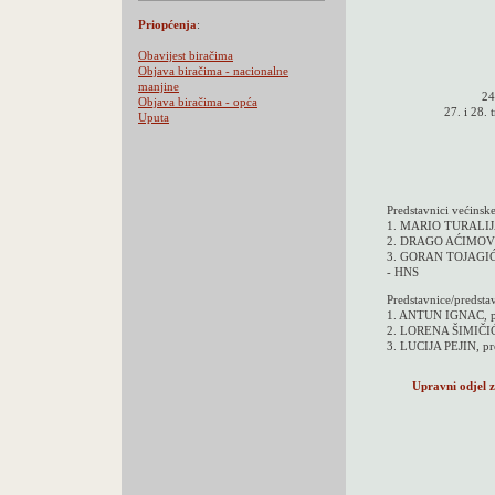
Priopćenja
:
Obavijest biračima
Objava biračima - nacionalne
manjine
24
Objava biračima - opća
27. i 28. 
Uputa
Predstavnici većinske
1. MARIO TURALIJ
2. DRAGO AĆIMOVI
3. GORAN TOJAGI
- HNS
Predstavnice/predsta
1. ANTUN IGNAC, 
2. LORENA ŠIMIČIĆ,
3. LUCIJA PEJIN,
Upravni odjel 