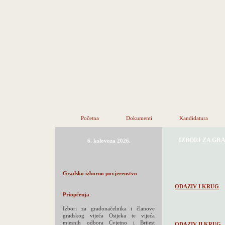
Početna
Dokumenti
Kandidatura
IZBORI ZA GR
6. kolovoza 2026.
Gradsko izborno povjerenstvo
ODAZIV I KRUG
Priopćenja
:
Izbori za gradonačelnika i članove
gradskog vijeća Osijeka te vijeća
mjesnih odbora Cvjetno i Brijest
ODAZIV II KRUG