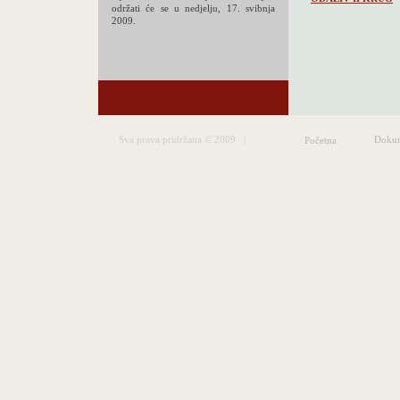
održati će se u nedjelju, 17. svibnja
2009.
Sva prava pridržana © 2009 |
Dokum
Početna