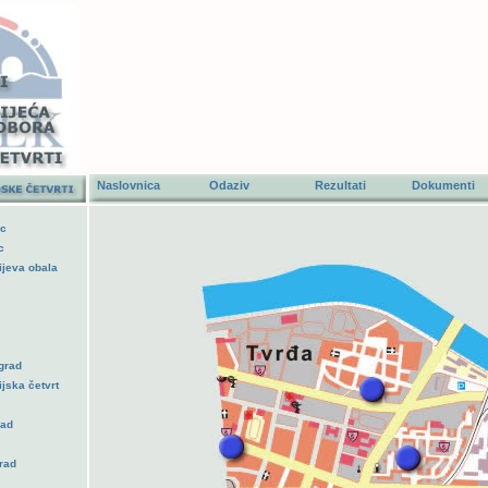
Naslovnica
Odaziv
Rezultati
Dokumen
ac
c
ijeva obala
grad
ijska četvrt
rad
rad