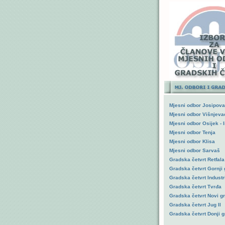
Mjesni odbor Josipov
Mjesni odbor Višnjeva
Mjesni odbor Osijek - l
Mjesni odbor Tenja
Mjesni odbor Klisa
Mjesni odbor Sarvaš
Gradska četvrt Retfala
Gradska četvrt Gornji 
Gradska četvrt Industr
Gradska četvrt Tvrđa
Gradska četvrt Novi g
Gradska četvrt Jug II
Gradska četvrt Donji g