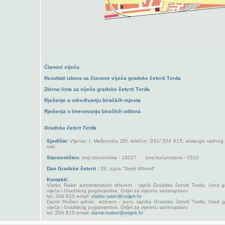
Članovi vijeća
Rezultati izbora za članove vijeća gradske četvrti Tvrđa
Zbirna lista za vijeće gradske četvrti Tvrđa
Rješenje o određivanju biračkih mjesta
Rješenja o imenovanju biračkih odbora
Gradska četvrt Tvrđa
Sjedište:
Vijenac I. Meštrovića 26f, telefon: 031/ 204 615; svakoga radno
sati
Stanovništvo
: broj stanovnika - 10227 broj kućanstava - 3310
Dan Gradske četvrti
: 29. rujna "Sveti Mihovil"
Kontakti:
Vlatko Rakin administrativni referent - tajnik Gradske četrvti Tvrđa, Ured
vijeća i Gradskog poglavarstva, Odjel za mjesnu samoupravu
tel: 204 615 email:
vlatko.rakin@osijek.hr
Damir Rošker admin. referent - pom. tajnika Gradske četvrti Tvrđa, Ured
vijeća i Gradskog poglavarstva, Odjel za mjesnu samoupravu
tel: 204 615 email:
damir.rosker@osijek.hr