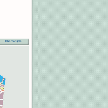
ti
Izborna tijela